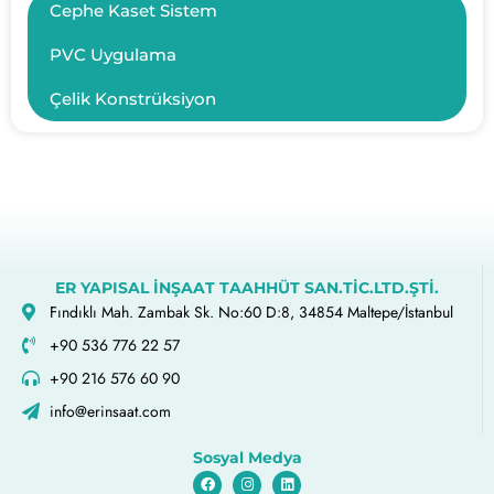
Cephe Kaset Sistem
PVC Uygulama
Çelik Konstrüksiyon
ER YAPISAL İNŞAAT TAAHHÜT SAN.TİC.LTD.ŞTİ.
Fındıklı Mah. Zambak Sk. No:60 D:8, 34854 Maltepe/İstanbul
+90 536 776 22 57
+90 216 576 60 90
info@erinsaat.com
Sosyal Medya