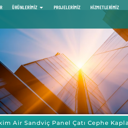
R
ÜRÜNLERİMİZ
PROJELERİMİZ
HİZMETLERİMİZ
kim Air Sandviç Panel Çatı Cephe Kap