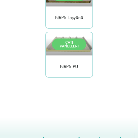
NRP5 Taşyünü
ÇATI
PANELLERI
NRP5 PU