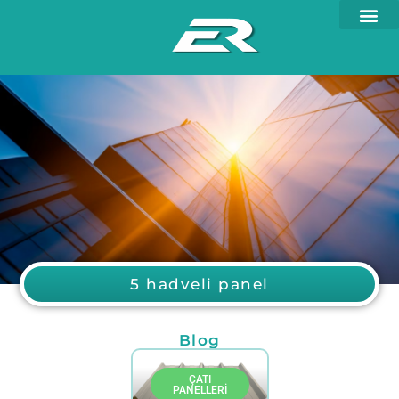
5 hadveli panel
Blog
ÇATI
PANELLERI