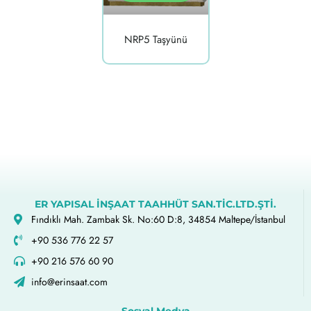
NRP5 Taşyünü
ER YAPISAL İNŞAAT TAAHHÜT SAN.TİC.LTD.ŞTİ.
Fındıklı Mah. Zambak Sk. No:60 D:8, 34854 Maltepe/İstanbul
+90 536 776 22 57
+90 216 576 60 90
info@erinsaat.com
Sosyal Medya