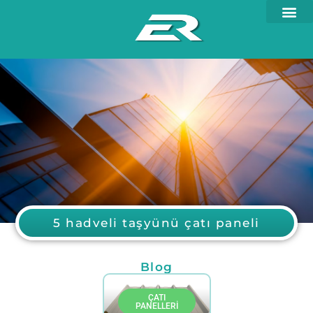
5 hadveli taşyünü çatı paneli
Blog
ÇATI
PANELLERI