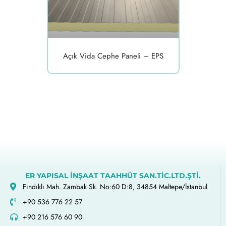
Açık Vida Cephe Paneli – EPS
ER YAPISAL İNŞAAT TAAHHÜT SAN.TİC.LTD.ŞTİ.
Fındıklı Mah. Zambak Sk. No:60 D:8, 34854 Maltepe/İstanbul
+90 536 776 22 57
+90 216 576 60 90