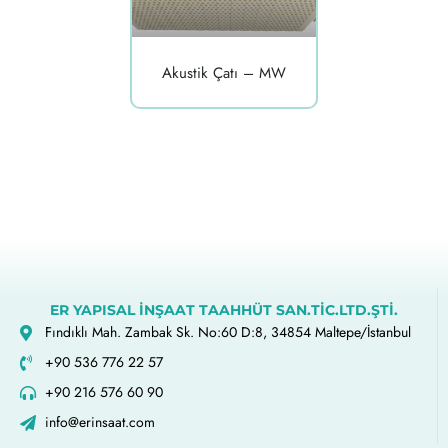
Akustik Çatı – MW
ER YAPISAL İNŞAAT TAAHHÜT SAN.TİC.LTD.ŞTİ.
Fındıklı Mah. Zambak Sk. No:60 D:8, 34854 Maltepe/İstanbul
+90 536 776 22 57
+90 216 576 60 90
info@erinsaat.com