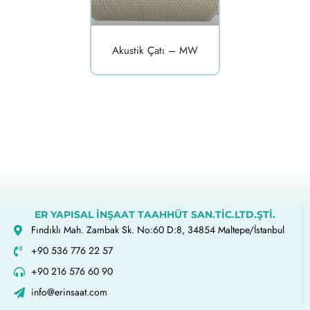
Akustik Çatı – MW
ER YAPISAL İNŞAAT TAAHHÜT SAN.TİC.LTD.ŞTİ.
Fındıklı Mah. Zambak Sk. No:60 D:8, 34854 Maltepe/İstanbul
+90 536 776 22 57
+90 216 576 60 90
info@erinsaat.com