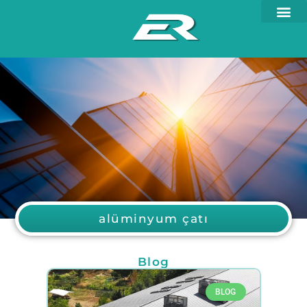
alüminyum çatı
Blog
BLOG