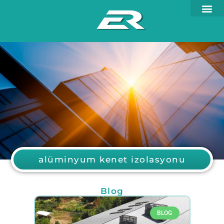
alüminyum kenet izolasyonu
Blog
BLOG