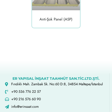
Anti-Şok Panel (ASP)
ER YAPISAL İNŞAAT TAAHHÜT SAN.TİC.LTD.ŞTİ.
Fındıklı Mah. Zambak Sk. No:60 D:8, 34854 Maltepe/İstanbul
+90 536 776 22 57
+90 216 576 60 90
info@erinsaat.com