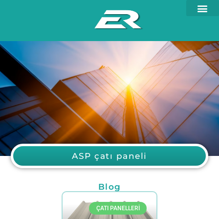
ASP çatı paneli
Blog
ÇATI PANELLERI