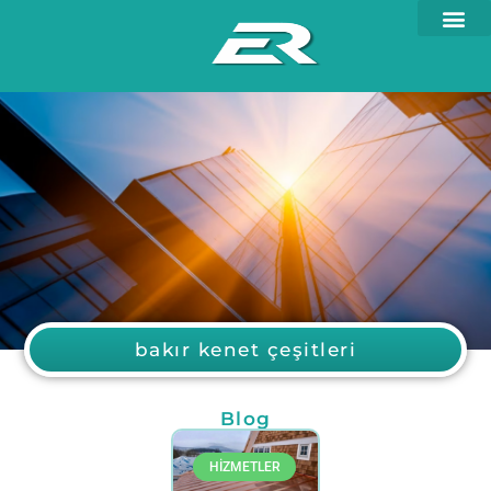
bakır kenet çeşitleri
Blog
HİZMETLER