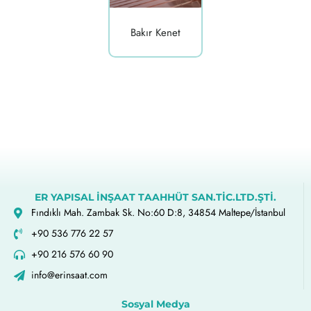
Bakır Kenet
ER YAPISAL İNŞAAT TAAHHÜT SAN.TİC.LTD.ŞTİ.
Fındıklı Mah. Zambak Sk. No:60 D:8, 34854 Maltepe/İstanbul
+90 536 776 22 57
+90 216 576 60 90
info@erinsaat.com
Sosyal Medya