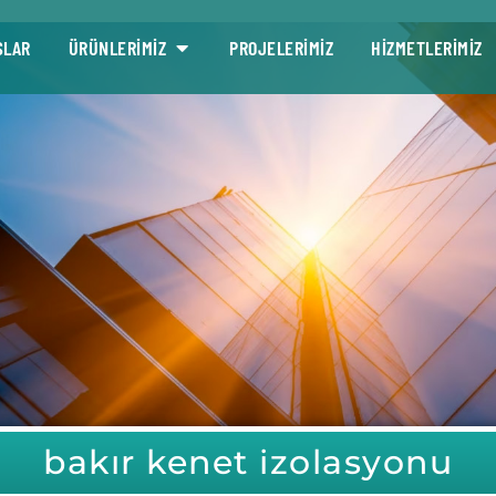
SLAR
ÜRÜNLERİMİZ
PROJELERİMİZ
HİZMETLERİMİZ
bakır kenet izolasyonu