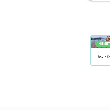
HİZMET
Bakır K