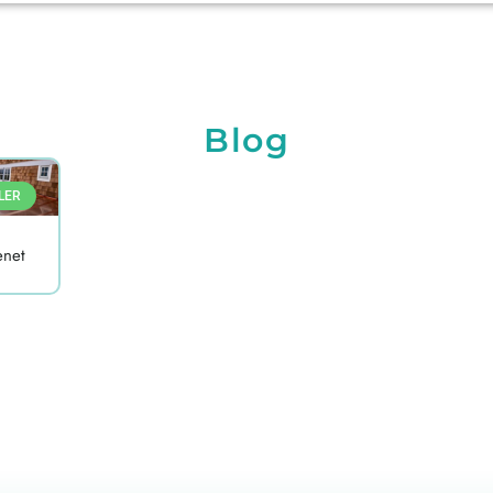
Blog
LER
enet