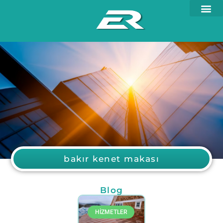
bakır kenet makası
Blog
HİZMETLER