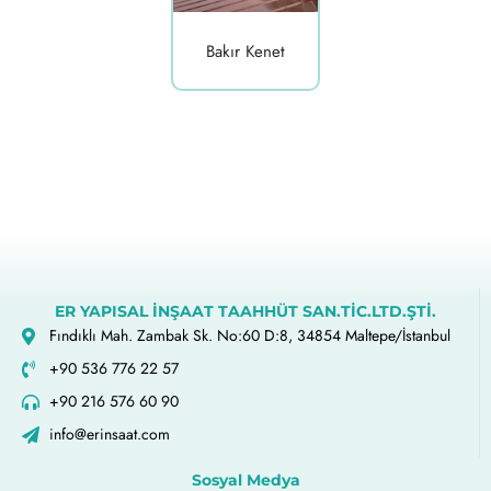
Bakır Kenet
ER YAPISAL İNŞAAT TAAHHÜT SAN.TİC.LTD.ŞTİ.
Fındıklı Mah. Zambak Sk. No:60 D:8, 34854 Maltepe/İstanbul
+90 536 776 22 57
+90 216 576 60 90
info@erinsaat.com
Sosyal Medya