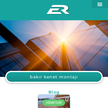
bakır kenet montajı
Blog
HİZMETLER