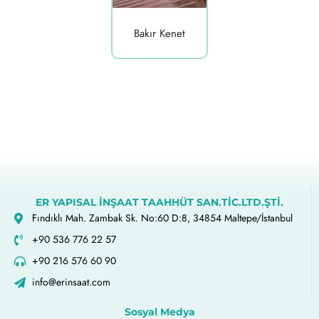
Bakır Kenet
ER YAPISAL İNŞAAT TAAHHÜT SAN.TİC.LTD.ŞTİ.
Fındıklı Mah. Zambak Sk. No:60 D:8, 34854 Maltepe/İstanbul
+90 536 776 22 57
+90 216 576 60 90
info@erinsaat.com
Sosyal Medya