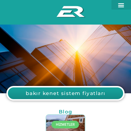
bakır kenet sistem fiyatları
Blog
HİZMETLER