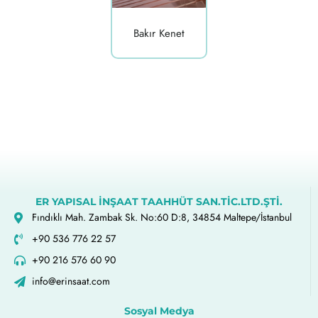
Bakır Kenet
ER YAPISAL İNŞAAT TAAHHÜT SAN.TİC.LTD.ŞTİ.
Fındıklı Mah. Zambak Sk. No:60 D:8, 34854 Maltepe/İstanbul
+90 536 776 22 57
+90 216 576 60 90
info@erinsaat.com
Sosyal Medya