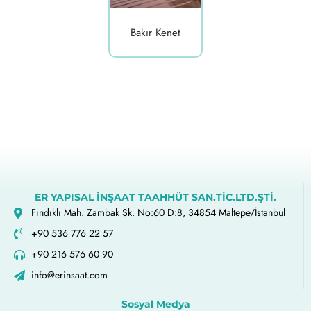
Bakır Kenet
ER YAPISAL İNŞAAT TAAHHÜT SAN.TİC.LTD.ŞTİ.
Fındıklı Mah. Zambak Sk. No:60 D:8, 34854 Maltepe/İstanbul
+90 536 776 22 57
+90 216 576 60 90
info@erinsaat.com
Sosyal Medya