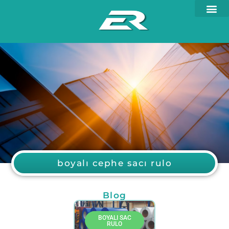
boyalı cephe sacı rulo
Blog
BOYALI SAC
RULO