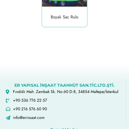
Boyalı Sac Rulo
ER YAPISAL İNŞAAT TAAHHÜT SAN.TİC.LTD.ŞTİ.
Fındıklı Mah. Zambak Sk. No:60 D:8, 34854 Maltepe/İstanbul
+90 536 776 22 57
+90 216 576 60 90
info@erinsaat.com