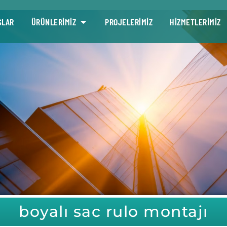
SLAR
ÜRÜNLERİMİZ
PROJELERİMİZ
HİZMETLERİMİZ
boyalı sac rulo montajı