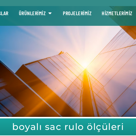
SLAR
ÜRÜNLERİMİZ
PROJELERİMİZ
HİZMETLERİMİZ
boyalı sac rulo ölçüleri