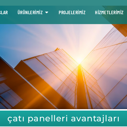
SLAR
ÜRÜNLERİMİZ
PROJELERİMİZ
HİZMETLERİMİZ
çatı panelleri avantajları