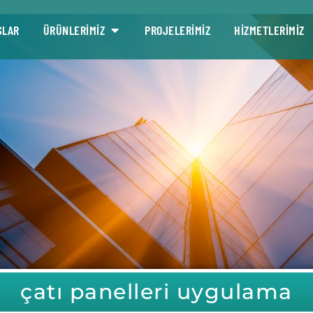
SLAR
ÜRÜNLERİMİZ
PROJELERİMİZ
HİZMETLERİMİZ
çatı panelleri uygulama