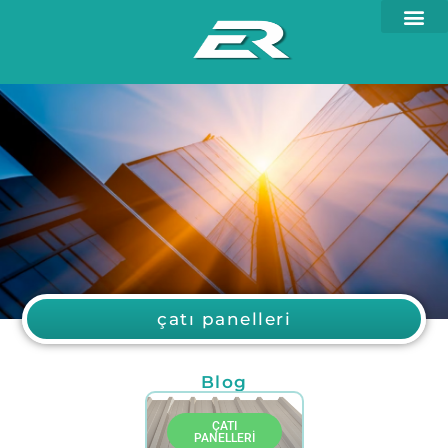
çatı panelleri
Blog
ÇATI
PANELLERI