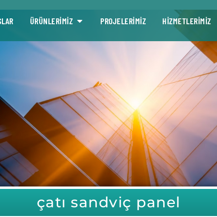
SLAR
ÜRÜNLERİMİZ
PROJELERİMİZ
HİZMETLERİMİZ
çatı sandviç panel