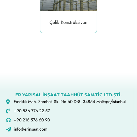
Çelik Konstrüksiyon
ER YAPISAL İNŞAAT TAAHHÜT SAN.TİC.LTD.ŞTİ.
Fındıklı Mah. Zambak Sk. No:60 D:8, 34854 Maltepe/İstanbul
+90 536 776 22 57
+90 216 576 60 90
info@erinsaat.com