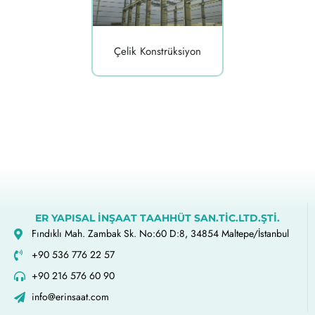
Çelik Konstrüksiyon
ER YAPISAL İNŞAAT TAAHHÜT SAN.TİC.LTD.ŞTİ.
Fındıklı Mah. Zambak Sk. No:60 D:8, 34854 Maltepe/İstanbul
+90 536 776 22 57
+90 216 576 60 90
info@erinsaat.com