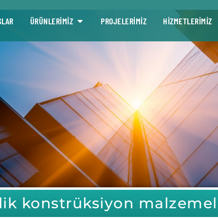
SLAR
ÜRÜNLERİMİZ
PROJELERİMİZ
HİZMETLERİMİZ
lik konstrüksiyon malzemel