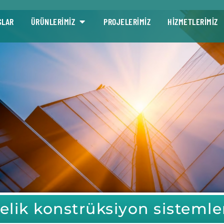
SLAR
ÜRÜNLERİMİZ
PROJELERİMİZ
HİZMETLERİMİZ
elik konstrüksiyon sistemle