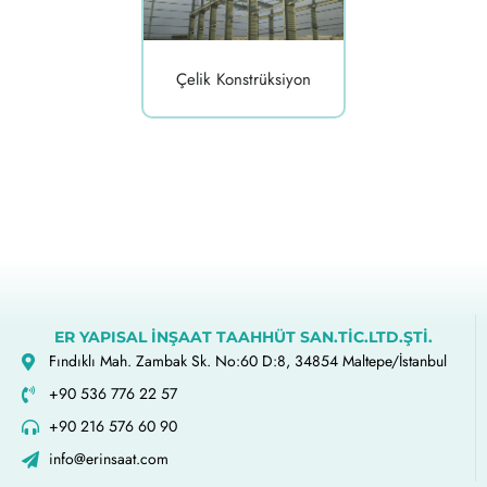
Çelik Konstrüksiyon
ER YAPISAL İNŞAAT TAAHHÜT SAN.TİC.LTD.ŞTİ.
Fındıklı Mah. Zambak Sk. No:60 D:8, 34854 Maltepe/İstanbul
+90 536 776 22 57
+90 216 576 60 90
info@erinsaat.com