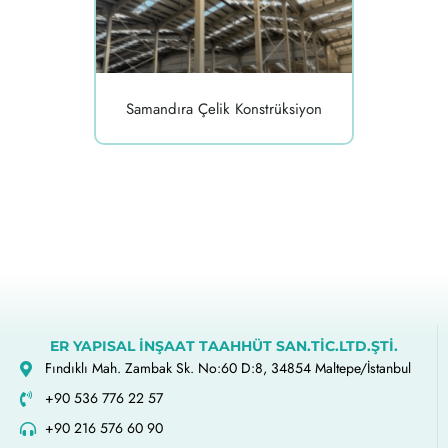
Samandıra Çelik Konstrüksiyon
ER YAPISAL İNŞAAT TAAHHÜT SAN.TİC.LTD.ŞTİ.
Fındıklı Mah. Zambak Sk. No:60 D:8, 34854 Maltepe/İstanbul
+90 536 776 22 57
+90 216 576 60 90