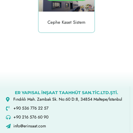
Cephe Kaset Sistem
ER YAPISAL İNŞAAT TAAHHÜT SAN.TİC.LTD.ŞTİ.
Fındıklı Mah. Zambak Sk. No:60 D:8, 34854 Maltepe/İstanbul
+90 536 776 22 57
+90 216 576 60 90
info@erinsaat.com