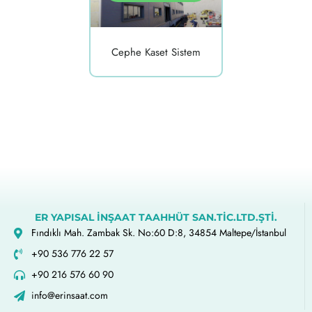
Cephe Kaset Sistem
ER YAPISAL İNŞAAT TAAHHÜT SAN.TİC.LTD.ŞTİ.
Fındıklı Mah. Zambak Sk. No:60 D:8, 34854 Maltepe/İstanbul
+90 536 776 22 57
+90 216 576 60 90
info@erinsaat.com