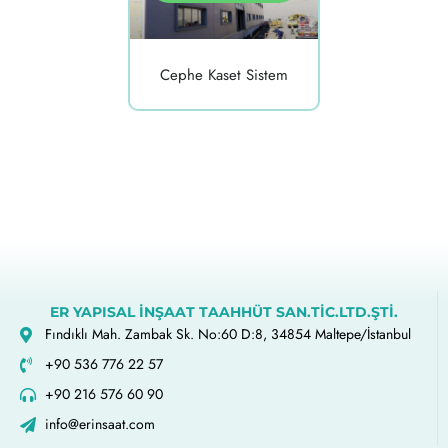
Cephe Kaset Sistem
ER YAPISAL İNŞAAT TAAHHÜT SAN.TİC.LTD.ŞTİ.
Fındıklı Mah. Zambak Sk. No:60 D:8, 34854 Maltepe/İstanbul
+90 536 776 22 57
+90 216 576 60 90
info@erinsaat.com