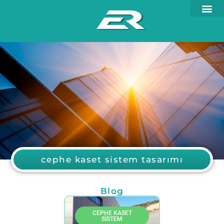
cephe kaset sistem tasarımı
Blog
CEPHE KASET
SISTEM