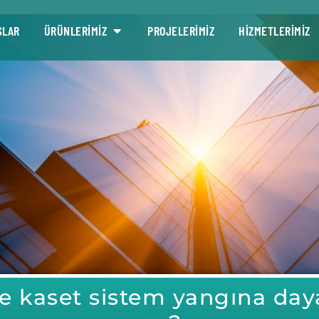
SLAR
ÜRÜNLERİMİZ
PROJELERİMİZ
HİZMETLERİMİZ
e kaset sistem yangına daya