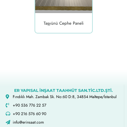
Taşyünü Cephe Paneli
ER YAPISAL İNŞAAT TAAHHÜT SAN.TİC.LTD.ŞTİ.
Fındıklı Mah. Zambak Sk. No:60 D:8, 34854 Maltepe/İstanbul
+90 536 776 22 57
+90 216 576 60 90
info@erinsaat.com