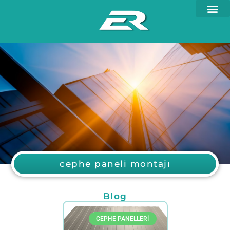
cephe paneli montajı
Blog
CEPHE PANELLERI