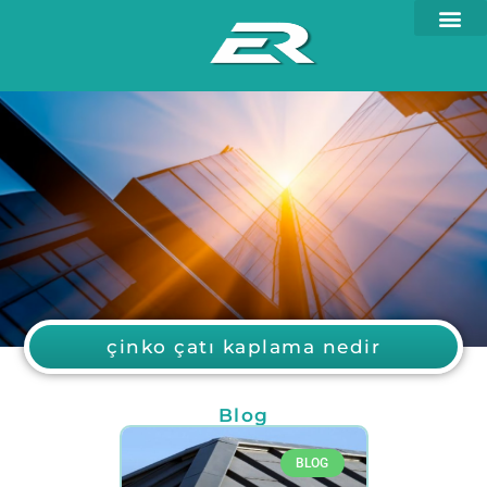
çinko çatı kaplama nedir
Blog
BLOG