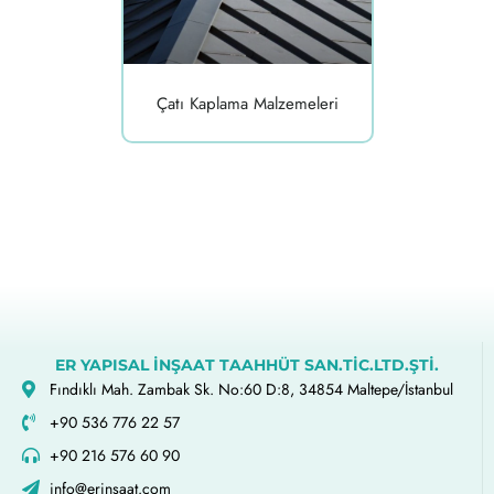
Çatı Kaplama Malzemeleri
ER YAPISAL İNŞAAT TAAHHÜT SAN.TİC.LTD.ŞTİ.
Fındıklı Mah. Zambak Sk. No:60 D:8, 34854 Maltepe/İstanbul
+90 536 776 22 57
+90 216 576 60 90
info@erinsaat.com