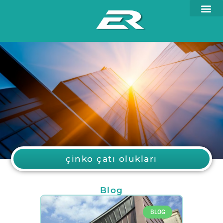
çinko çatı olukları
Blog
BLOG