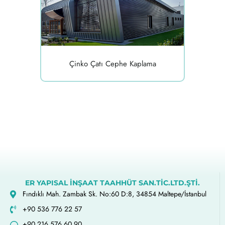
Çinko Çatı Cephe Kaplama
ER YAPISAL İNŞAAT TAAHHÜT SAN.TİC.LTD.ŞTİ.
Fındıklı Mah. Zambak Sk. No:60 D:8, 34854 Maltepe/İstanbul
+90 536 776 22 57
+90 216 576 60 90