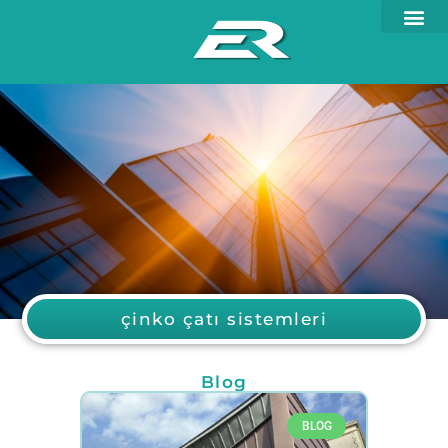
çinko çatı sistemleri
Blog
BLOG