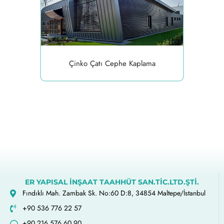
Çinko Çatı Cephe Kaplama
ER YAPISAL İNŞAAT TAAHHÜT SAN.TİC.LTD.ŞTİ.
Fındıklı Mah. Zambak Sk. No:60 D:8, 34854 Maltepe/İstanbul
+90 536 776 22 57
+90 216 576 60 90