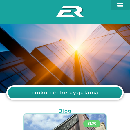
çinko cephe uygulama
Blog
BLOG