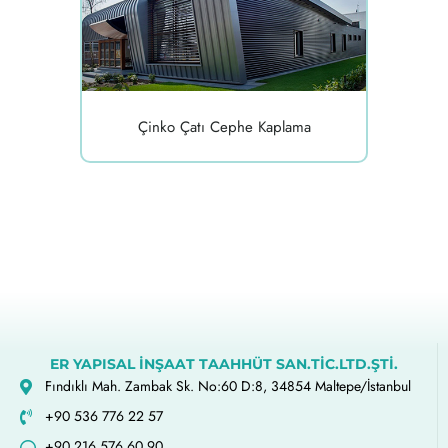
Çinko Çatı Cephe Kaplama
ER YAPISAL İNŞAAT TAAHHÜT SAN.TİC.LTD.ŞTİ.
Fındıklı Mah. Zambak Sk. No:60 D:8, 34854 Maltepe/İstanbul
+90 536 776 22 57
+90 216 576 60 90