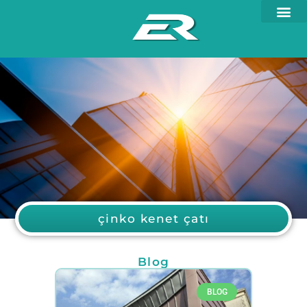
çinko kenet çatı
Blog
BLOG