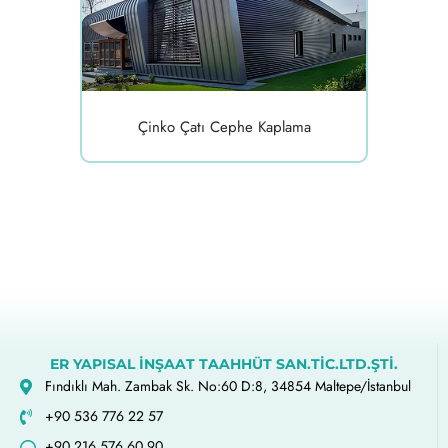
Çinko Çatı Cephe Kaplama
ER YAPISAL İNŞAAT TAAHHÜT SAN.TİC.LTD.ŞTİ.
Fındıklı Mah. Zambak Sk. No:60 D:8, 34854 Maltepe/İstanbul
+90 536 776 22 57
+90 216 576 60 90