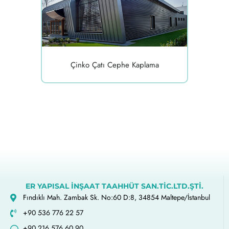
Çinko Çatı Cephe Kaplama
ER YAPISAL İNŞAAT TAAHHÜT SAN.TİC.LTD.ŞTİ.
Fındıklı Mah. Zambak Sk. No:60 D:8, 34854 Maltepe/İstanbul
+90 536 776 22 57
+90 216 576 60 90