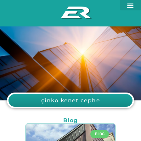
çinko kenet cephe
Blog
BLOG