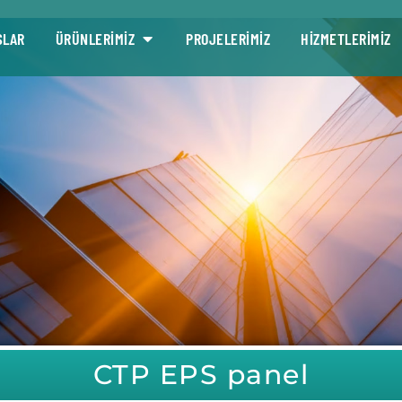
SLAR
ÜRÜNLERİMİZ
PROJELERİMİZ
HİZMETLERİMİZ
CTP EPS panel