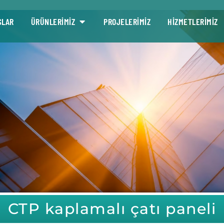
SLAR
ÜRÜNLERİMİZ
PROJELERİMİZ
HİZMETLERİMİZ
CTP kaplamalı çatı paneli