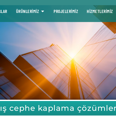
SLAR
ÜRÜNLERİMİZ
PROJELERİMİZ
HİZMETLERİMİZ
ış cephe kaplama çözümler