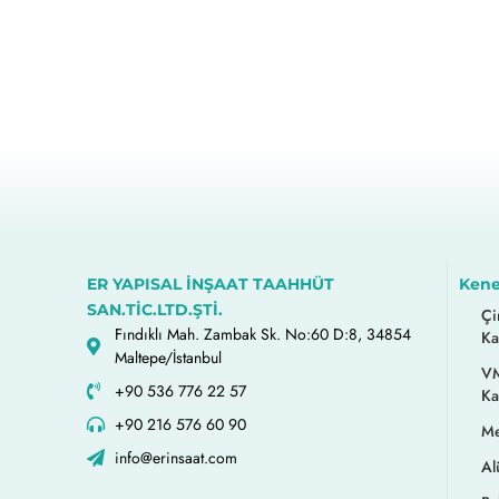
ER YAPISAL İNŞAAT TAAHHÜT
Kene
SAN.TİC.LTD.ŞTİ.
Çi
Fındıklı Mah. Zambak Sk. No:60 D:8, 34854
Ka
Maltepe/İstanbul
VM
+90 536 776 22 57
Ka
+90 216 576 60 90
Me
info@erinsaat.com
Al