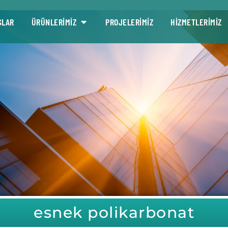
SLAR
ÜRÜNLERİMİZ
PROJELERİMİZ
HİZMETLERİMİZ
esnek polikarbonat