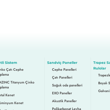
tli Sistem
Sandviç Paneller
Trapez S
Rulolar
nko Çatı Cephe
Cephe Panelleri
plama
Trapezl
Çatı Panelleri
ZINC Titanyum Çinko
Boyalı 
Soğuk oda panelleri
plama
Galvani
EXO Paneller
tal Kenet
Akustik Paneller
üminyum Kenet
Polikarbonat Levha