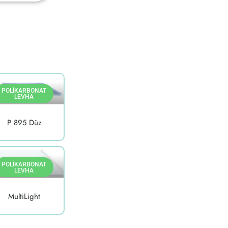
POLIKARBONAT
LEVHA
P 895 Düz
POLIKARBONAT
LEVHA
MultiLight