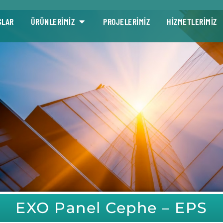
SLAR
ÜRÜNLERİMİZ
PROJELERİMİZ
HİZMETLERİMİZ
EXO Panel Cephe – EPS