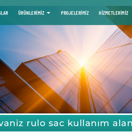
SLAR
ÜRÜNLERİMİZ
PROJELERİMİZ
HİZMETLERİMİZ
vaniz rulo sac kullanım alan