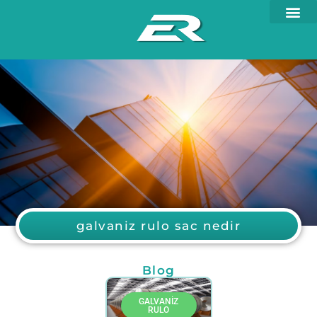
galvaniz rulo sac nedir
Blog
GALVANIZ
RULO