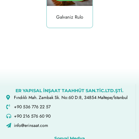
Galvaniz Rulo
ER YAPISAL İNŞAAT TAAHHÜT SAN.TİC.LTD.ŞTİ.
Fındıklı Mah. Zambak Sk. No:60 D:8, 34854 Maltepe/İstanbul
+90 536 776 22 57
+90 216 576 60 90
info@erinsaat.com
Sosyal Medya