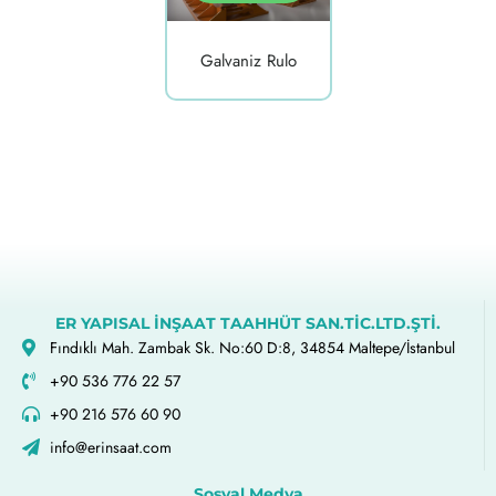
Galvaniz Rulo
ER YAPISAL İNŞAAT TAAHHÜT SAN.TİC.LTD.ŞTİ.
Fındıklı Mah. Zambak Sk. No:60 D:8, 34854 Maltepe/İstanbul
+90 536 776 22 57
+90 216 576 60 90
info@erinsaat.com
Sosyal Medya