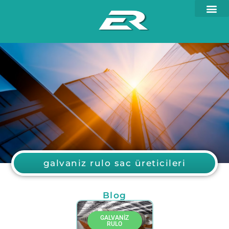
galvaniz rulo sac üreticileri
Blog
GALVANIZ
RULO