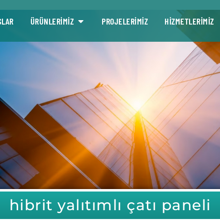
SLAR
ÜRÜNLERİMİZ
PROJELERİMİZ
HİZMETLERİMİZ
hibrit yalıtımlı çatı paneli