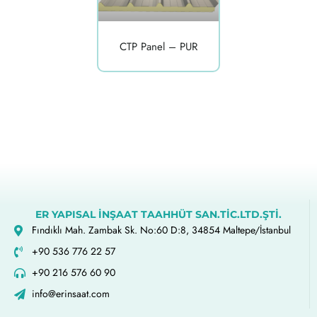
CTP Panel – PUR
ER YAPISAL İNŞAAT TAAHHÜT SAN.TİC.LTD.ŞTİ.
Fındıklı Mah. Zambak Sk. No:60 D:8, 34854 Maltepe/İstanbul
+90 536 776 22 57
+90 216 576 60 90
info@erinsaat.com