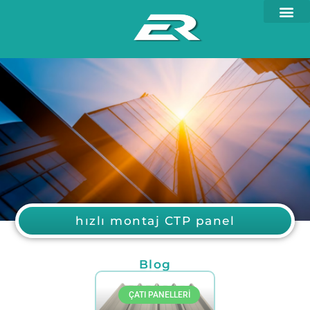
hızlı montaj CTP panel
Blog
ÇATI PANELLERI